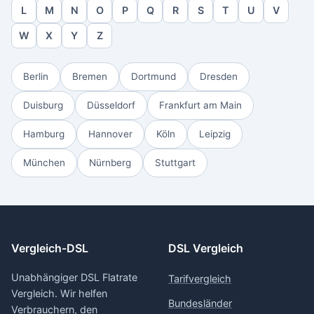
L
M
N
O
P
Q
R
S
T
U
V
W
X
Y
Z
Berlin
Bremen
Dortmund
Dresden
Duisburg
Düsseldorf
Frankfurt am Main
Hamburg
Hannover
Köln
Leipzig
München
Nürnberg
Stuttgart
Vergleich-DSL
DSL Vergleich
Unabhängiger DSL Flatrate
Tarifvergleich
Vergleich. Wir helfen
Bundesländer
Verbrauchern, den