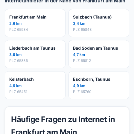
Internetanbieter in der Nähe von Frankfurt am Main
Frankfurt am Main
Sulzbach (Taunus)
2,6 km
3,4 km
PLZ 65934
PLZ 65843
Liederbach am Taunus
Bad Soden am Taunus
3,9 km
4,7 km
PLZ 65835
PLZ 65812
Kelsterbach
Eschborn, Taunus
4,9 km
4,9 km
PLZ 65451
PLZ 65760
Häufige Fragen zu Internet in
Frankfurt am Main