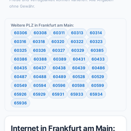
ohne Gewähr.
Weitere PLZ in Frankfurt am Main:
60306
60308
60311
60313
60314
60316
60318
60320
60322
60323
60325
60326
60327
60329
60385
60386
60388
60389
60431
60433
60435
60437
60438
60439
60486
60487
60488
60489
60528
60529
60549
60594
60596
60598
60599
65926
65929
65931
65933
65934
65936
Internet in Frankfurt am Main: