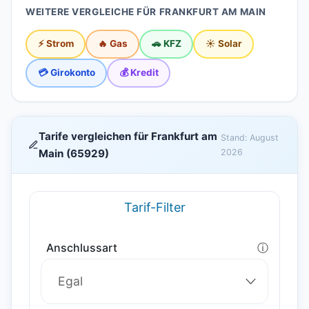
WEITERE VERGLEICHE FÜR FRANKFURT AM MAIN
⚡ Strom
🔥 Gas
🚗 KFZ
☀️ Solar
💳 Girokonto
💰 Kredit
Tarife vergleichen für Frankfurt am
Stand: August
Main (65929)
2026