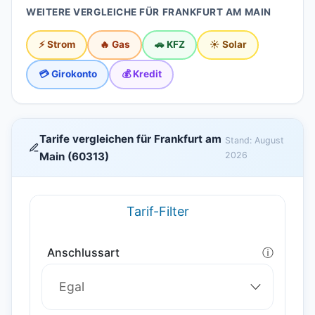
WEITERE VERGLEICHE FÜR FRANKFURT AM MAIN
⚡ Strom
🔥 Gas
🚗 KFZ
☀️ Solar
💳 Girokonto
💰 Kredit
Tarife vergleichen für Frankfurt am
Stand: August
Main (60313)
2026