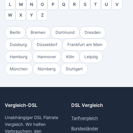
L
M
N
O
P
Q
R
S
T
U
V
W
X
Y
Z
Berlin
Bremen
Dortmund
Dresden
Duisburg
Düsseldorf
Frankfurt am Main
Hamburg
Hannover
Köln
Leipzig
München
Nürnberg
Stuttgart
Vergleich-DSL
DSL Vergleich
Unabhängiger DSL Flatrate
Tarifvergleich
Vergleich. Wir helfen
Bundesländer
Verbrauchern, den