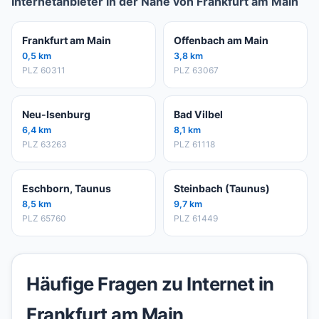
Internetanbieter in der Nähe von Frankfurt am Main
Frankfurt am Main
Offenbach am Main
0,5 km
3,8 km
PLZ 60311
PLZ 63067
Neu-Isenburg
Bad Vilbel
6,4 km
8,1 km
PLZ 63263
PLZ 61118
Eschborn, Taunus
Steinbach (Taunus)
8,5 km
9,7 km
PLZ 65760
PLZ 61449
Häufige Fragen zu Internet in
Frankfurt am Main