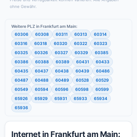
ohne Gewähr.
Weitere PLZ in Frankfurt am Main:
60306
60308
60311
60313
60314
60316
60318
60320
60322
60323
60325
60326
60327
60329
60385
60386
60388
60389
60431
60433
60435
60437
60438
60439
60486
60487
60488
60489
60528
60529
60549
60594
60596
60598
60599
65926
65929
65931
65933
65934
65936
Internet in Frankfurt am Main: