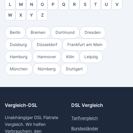
L
M
N
O
P
Q
R
S
T
U
V
W
X
Y
Z
Berlin
Bremen
Dortmund
Dresden
Duisburg
Düsseldorf
Frankfurt am Main
Hamburg
Hannover
Köln
Leipzig
München
Nürnberg
Stuttgart
Vergleich-DSL
DSL Vergleich
Unabhängiger DSL Flatrate
Tarifvergleich
Vergleich. Wir helfen
Bundesländer
Verbrauchern, den