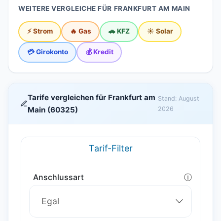
WEITERE VERGLEICHE FÜR FRANKFURT AM MAIN
⚡ Strom
🔥 Gas
🚗 KFZ
☀️ Solar
💳 Girokonto
💰 Kredit
Tarife vergleichen für Frankfurt am
Stand: August
Main (60325)
2026