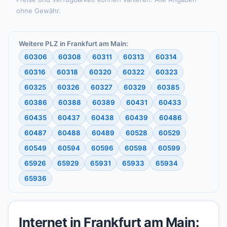
ohne Gewähr.
Weitere PLZ in Frankfurt am Main:
60306
60308
60311
60313
60314
60316
60318
60320
60322
60323
60325
60326
60327
60329
60385
60386
60388
60389
60431
60433
60435
60437
60438
60439
60486
60487
60488
60489
60528
60529
60549
60594
60596
60598
60599
65926
65929
65931
65933
65934
65936
Internet in Frankfurt am Main: