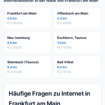
Internetanbieter in der Nähe von Frankfurt am Main
Frankfurt am Main
Offenbach am Main
0,6 km
5,4 km
PLZ 60308
PLZ 63067
Neu-Isenburg
Eschborn, Taunus
6,8 km
7,0 km
PLZ 63263
PLZ 65760
Steinbach (Taunus)
Bad Vilbel
8,4 km
9,0 km
PLZ 61449
PLZ 61118
Häufige Fragen zu Internet in
Frankfurt am Main