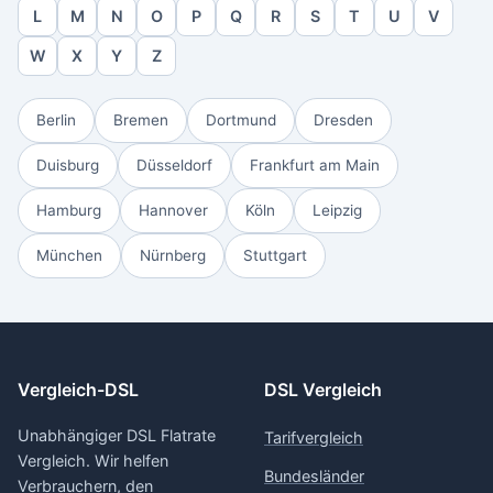
L
M
N
O
P
Q
R
S
T
U
V
W
X
Y
Z
Berlin
Bremen
Dortmund
Dresden
Duisburg
Düsseldorf
Frankfurt am Main
Hamburg
Hannover
Köln
Leipzig
München
Nürnberg
Stuttgart
Vergleich-DSL
DSL Vergleich
Unabhängiger DSL Flatrate
Tarifvergleich
Vergleich. Wir helfen
Bundesländer
Verbrauchern, den