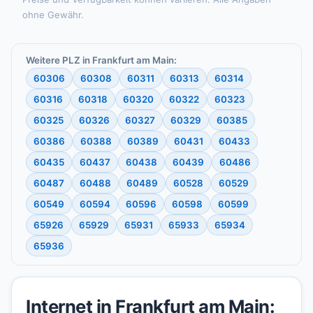
ohne Gewähr.
Weitere PLZ in Frankfurt am Main:
60306
60308
60311
60313
60314
60316
60318
60320
60322
60323
60325
60326
60327
60329
60385
60386
60388
60389
60431
60433
60435
60437
60438
60439
60486
60487
60488
60489
60528
60529
60549
60594
60596
60598
60599
65926
65929
65931
65933
65934
65936
Internet in Frankfurt am Main: