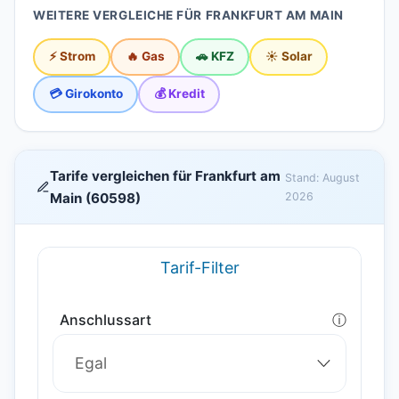
WEITERE VERGLEICHE FÜR FRANKFURT AM MAIN
⚡ Strom
🔥 Gas
🚗 KFZ
☀️ Solar
💳 Girokonto
💰 Kredit
Tarife vergleichen für Frankfurt am
Stand: August
Main (60598)
2026