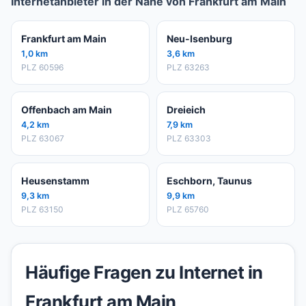
Internetanbieter in der Nähe von Frankfurt am Main
Frankfurt am Main
Neu-Isenburg
1,0 km
3,6 km
PLZ 60596
PLZ 63263
Offenbach am Main
Dreieich
4,2 km
7,9 km
PLZ 63067
PLZ 63303
Heusenstamm
Eschborn, Taunus
9,3 km
9,9 km
PLZ 63150
PLZ 65760
Häufige Fragen zu Internet in
Frankfurt am Main