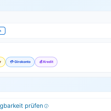
n
r
💳 Girokonto
💰 Kredit