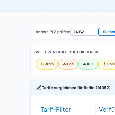
Andere PLZ prüfen:
Suche
WEITERE VERGLEICHE FÜR BERLIN
⚡ Strom
🔥 Gas
🚗 KFZ
☀️ Sola
Tarife vergleichen für Berlin (14052)