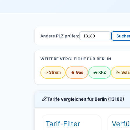
Andere PLZ prüfen:
Suche
WEITERE VERGLEICHE FÜR BERLIN
⚡ Strom
🔥 Gas
🚗 KFZ
☀️ Sola
Tarife vergleichen für Berlin (13189)