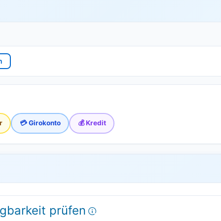
n
r
💳 Girokonto
💰 Kredit