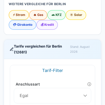
WEITERE VERGLEICHE FÜR BERLIN
⚡ Strom
🔥 Gas
🚗 KFZ
☀️ Solar
💳 Girokonto
💰 Kredit
Tarife vergleichen für Berlin
Stand: August
(12681)
2026