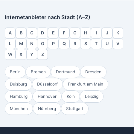
Internetanbieter nach Stadt (A–Z)
A
B
C
D
E
F
G
H
I
J
K
L
M
N
O
P
Q
R
S
T
U
V
W
X
Y
Z
Berlin
Bremen
Dortmund
Dresden
Duisburg
Düsseldorf
Frankfurt am Main
Hamburg
Hannover
Köln
Leipzig
München
Nürnberg
Stuttgart