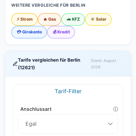
WEITERE VERGLEICHE FÜR BERLIN
⚡ Strom
🔥 Gas
🚗 KFZ
☀️ Solar
💳 Girokonto
💰 Kredit
Tarife vergleichen für Berlin
Stand: August
(12621)
2026