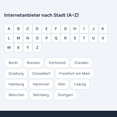
Internetanbieter nach Stadt (A–Z)
A
B
C
D
E
F
G
H
I
J
K
L
M
N
O
P
Q
R
S
T
U
V
W
X
Y
Z
Berlin
Bremen
Dortmund
Dresden
Duisburg
Düsseldorf
Frankfurt am Main
Hamburg
Hannover
Köln
Leipzig
München
Nürnberg
Stuttgart