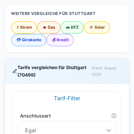
WEITERE VERGLEICHE FÜR STUTTGART
⚡ Strom
🔥 Gas
🚗 KFZ
☀️ Solar
💳 Girokonto
💰 Kredit
Tarife vergleichen für Stuttgart
Stand: August
(70499)
2026