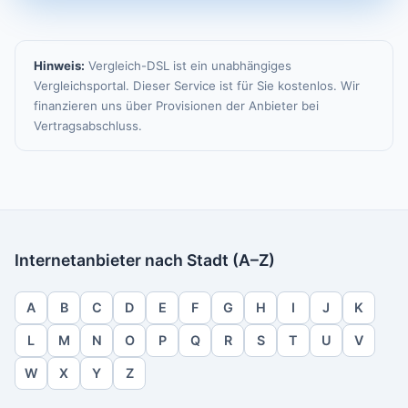
Hinweis:
Vergleich-DSL ist ein unabhängiges
Vergleichsportal. Dieser Service ist für Sie kostenlos. Wir
finanzieren uns über Provisionen der Anbieter bei
Vertragsabschluss.
Internetanbieter nach Stadt (A–Z)
A
B
C
D
E
F
G
H
I
J
K
L
M
N
O
P
Q
R
S
T
U
V
W
X
Y
Z