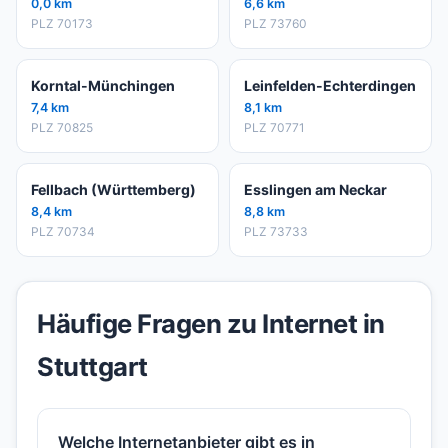
0,0 km
6,6 km
PLZ 70173
PLZ 73760
Korntal-Münchingen
Leinfelden-Echterdingen
7,4 km
8,1 km
PLZ 70825
PLZ 70771
Fellbach (Württemberg)
Esslingen am Neckar
8,4 km
8,8 km
PLZ 70734
PLZ 73733
Häufige Fragen zu Internet in
Stuttgart
Welche Internetanbieter gibt es in