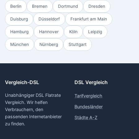
Berlin
Bremen
Dortmund
Dresden
Duisburg
Düsseldorf
Frankfurt am Main
Hamburg
Hannover
Köln
Leipzig
München
Nürnberg
Stuttgart
Vergleich-DSL
DSL Vergleich
Unabhängiger DSL Flatrate
Tarifvergleich
Vergleich. Wir helfen
Bundesländer
Verbrauchern, den
passenden Internetanbieter
Städte A-Z
zu finden.