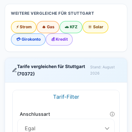
WEITERE VERGLEICHE FÜR STUTTGART
⚡ Strom
🔥 Gas
🚗 KFZ
☀️ Solar
💳 Girokonto
💰 Kredit
Tarife vergleichen für Stuttgart
Stand: August
(70372)
2026