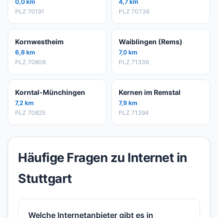
0,0 km
4,7 km
PLZ 70191
PLZ 70736
Kornwestheim
Waiblingen (Rems)
6,6 km
7,0 km
PLZ 70806
PLZ 71336
Korntal-Münchingen
Kernen im Remstal
7,2 km
7,9 km
PLZ 70825
PLZ 71394
Häufige Fragen zu Internet in
Stuttgart
Welche Internetanbieter gibt es in