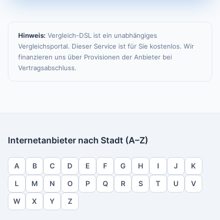
Hinweis:
Vergleich-DSL ist ein unabhängiges
Vergleichsportal. Dieser Service ist für Sie kostenlos. Wir
finanzieren uns über Provisionen der Anbieter bei
Vertragsabschluss.
Internetanbieter nach Stadt (A–Z)
A
B
C
D
E
F
G
H
I
J
K
L
M
N
O
P
Q
R
S
T
U
V
W
X
Y
Z