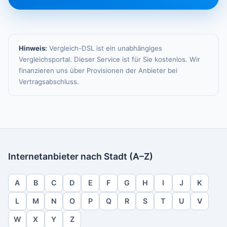
Hinweis:
Vergleich-DSL ist ein unabhängiges
Vergleichsportal. Dieser Service ist für Sie kostenlos. Wir
finanzieren uns über Provisionen der Anbieter bei
Vertragsabschluss.
Internetanbieter nach Stadt (A–Z)
A
B
C
D
E
F
G
H
I
J
K
L
M
N
O
P
Q
R
S
T
U
V
W
X
Y
Z