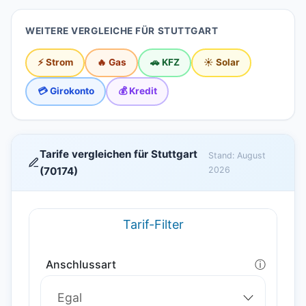
WEITERE VERGLEICHE FÜR STUTTGART
⚡ Strom
🔥 Gas
🚗 KFZ
☀️ Solar
💳 Girokonto
💰 Kredit
Tarife vergleichen für Stuttgart
Stand: August
(70174)
2026