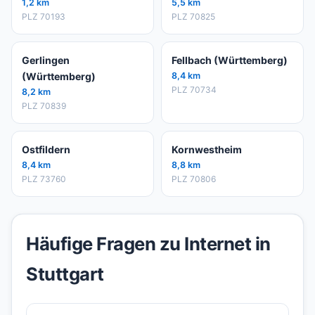
1,2 km
5,5 km
PLZ 70193
PLZ 70825
Gerlingen
Fellbach (Württemberg)
(Württemberg)
8,4 km
PLZ 70734
8,2 km
PLZ 70839
Ostfildern
Kornwestheim
8,4 km
8,8 km
PLZ 73760
PLZ 70806
Häufige Fragen zu Internet in
Stuttgart