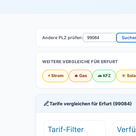
Andere PLZ prüfen:
Suche
WEITERE VERGLEICHE FÜR ERFURT
⚡ Strom
🔥 Gas
🚗 KFZ
☀️ Sola
Tarife vergleichen für Erfurt (99084)