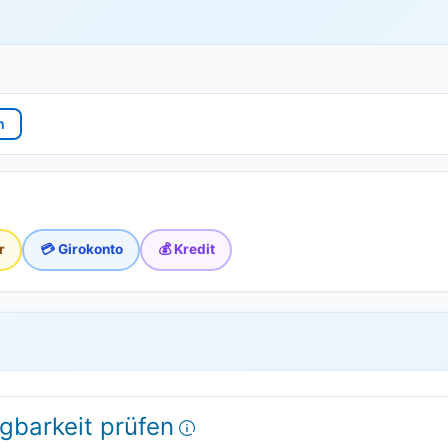
n
r
💳 Girokonto
💰 Kredit