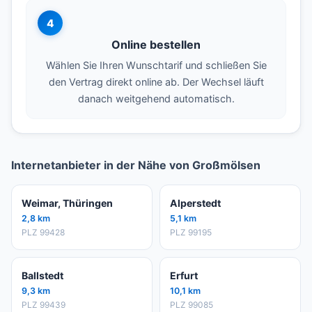
4
Online bestellen
Wählen Sie Ihren Wunschtarif und schließen Sie
den Vertrag direkt online ab. Der Wechsel läuft
danach weitgehend automatisch.
Internetanbieter in der Nähe von Großmölsen
Weimar, Thüringen
Alperstedt
2,8 km
5,1 km
PLZ 99428
PLZ 99195
Ballstedt
Erfurt
9,3 km
10,1 km
PLZ 99439
PLZ 99085