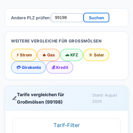
Andere PLZ prüfen:
Suchen
WEITERE VERGLEICHE FÜR GROSSMÖLSEN
⚡ Strom
🔥 Gas
🚗 KFZ
☀️ Solar
💳 Girokonto
💰 Kredit
Tarife vergleichen für
Stand: August
Großmölsen (99198)
2026