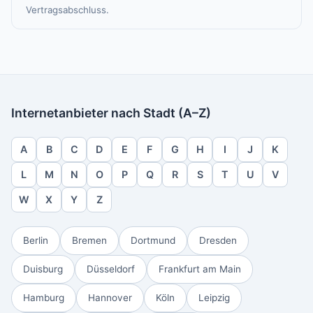
Vertragsabschluss.
Internetanbieter nach Stadt (A–Z)
A
B
C
D
E
F
G
H
I
J
K
L
M
N
O
P
Q
R
S
T
U
V
W
X
Y
Z
Berlin
Bremen
Dortmund
Dresden
Duisburg
Düsseldorf
Frankfurt am Main
Hamburg
Hannover
Köln
Leipzig