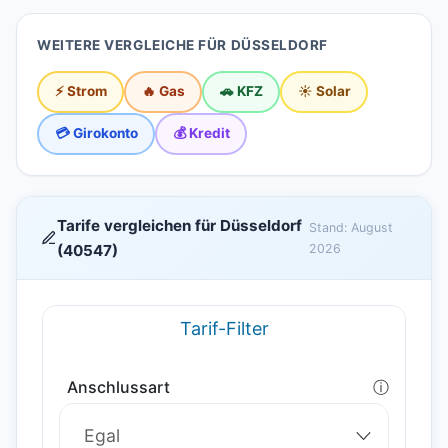
WEITERE VERGLEICHE FÜR DÜSSELDORF
⚡ Strom
🔥 Gas
🚗 KFZ
☀️ Solar
💳 Girokonto
💰 Kredit
Tarife vergleichen für Düsseldorf
Stand: August
(40547)
2026