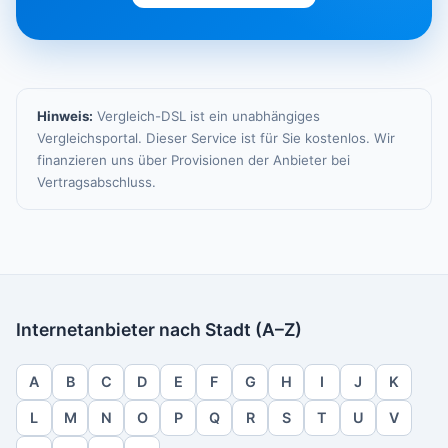
Hinweis:
Vergleich-DSL ist ein unabhängiges
Vergleichsportal. Dieser Service ist für Sie kostenlos. Wir
finanzieren uns über Provisionen der Anbieter bei
Vertragsabschluss.
Internetanbieter nach Stadt (A–Z)
A
B
C
D
E
F
G
H
I
J
K
L
M
N
O
P
Q
R
S
T
U
V