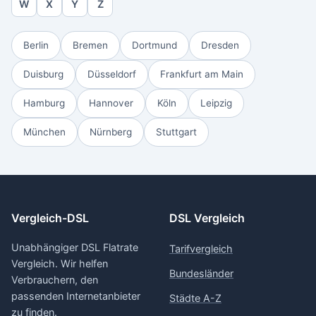
W
X
Y
Z
Berlin
Bremen
Dortmund
Dresden
Duisburg
Düsseldorf
Frankfurt am Main
Hamburg
Hannover
Köln
Leipzig
München
Nürnberg
Stuttgart
Vergleich-DSL
DSL Vergleich
Unabhängiger DSL Flatrate
Tarifvergleich
Vergleich. Wir helfen
Bundesländer
Verbrauchern, den
passenden Internetanbieter
Städte A-Z
zu finden.