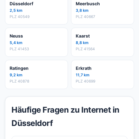
Düsseldorf
Meerbusch
2,5 km
3,8 km
PLZ 40549
PLZ 40667
Neuss
Kaarst
5,4 km
8,8 km
PLZ 41453
PLZ 41564
Ratingen
Erkrath
9,2 km
11,7 km
PLZ 40878
PLZ 40699
Häufige Fragen zu Internet in
Düsseldorf