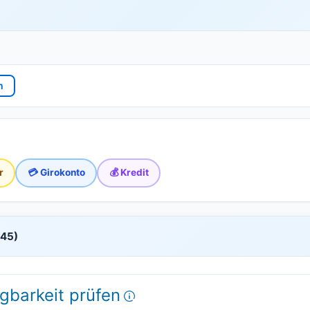
n
r
💳 Girokonto
💰 Kredit
545)