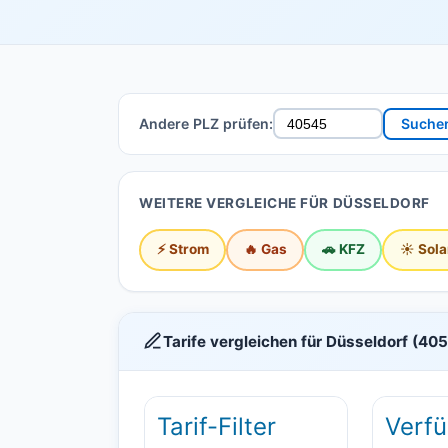
Andere PLZ prüfen:
Suche
WEITERE VERGLEICHE FÜR DÜSSELDORF
⚡ Strom
🔥 Gas
🚗 KFZ
☀️ Sola
Tarife vergleichen für Düsseldorf (40