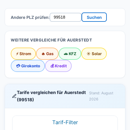
Andere PLZ prüfen:
Suchen
WEITERE VERGLEICHE FÜR AUERSTEDT
⚡ Strom
🔥 Gas
🚗 KFZ
☀️ Solar
💳 Girokonto
💰 Kredit
Tarife vergleichen für Auerstedt
Stand: August
(99518)
2026