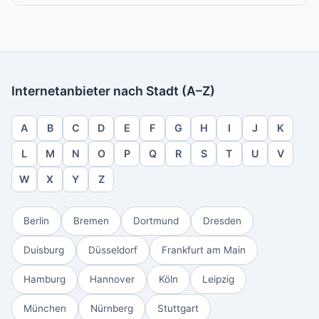
Internetanbieter nach Stadt (A–Z)
A
B
C
D
E
F
G
H
I
J
K
L
M
N
O
P
Q
R
S
T
U
V
W
X
Y
Z
Berlin
Bremen
Dortmund
Dresden
Duisburg
Düsseldorf
Frankfurt am Main
Hamburg
Hannover
Köln
Leipzig
München
Nürnberg
Stuttgart