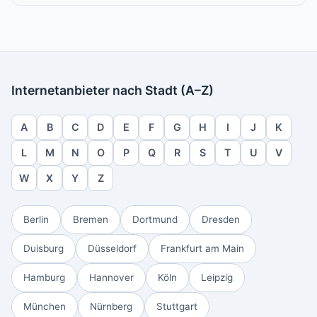
Internetanbieter nach Stadt (A–Z)
A
B
C
D
E
F
G
H
I
J
K
L
M
N
O
P
Q
R
S
T
U
V
W
X
Y
Z
Berlin
Bremen
Dortmund
Dresden
Duisburg
Düsseldorf
Frankfurt am Main
Hamburg
Hannover
Köln
Leipzig
München
Nürnberg
Stuttgart