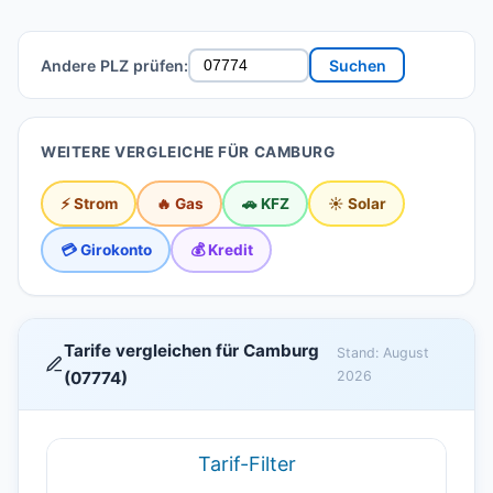
Andere PLZ prüfen:
Suchen
WEITERE VERGLEICHE FÜR CAMBURG
⚡ Strom
🔥 Gas
🚗 KFZ
☀️ Solar
💳 Girokonto
💰 Kredit
Tarife vergleichen für Camburg
Stand: August
(07774)
2026