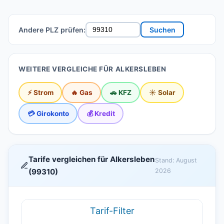
Andere PLZ prüfen:
Suchen
WEITERE VERGLEICHE FÜR ALKERSLEBEN
⚡ Strom
🔥 Gas
🚗 KFZ
☀️ Solar
💳 Girokonto
💰 Kredit
Tarife vergleichen für Alkersleben
Stand: August
(99310)
2026