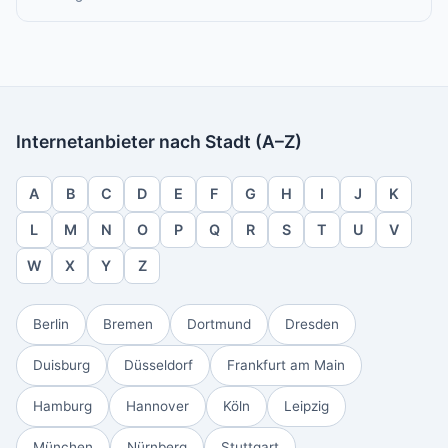
Internetanbieter nach Stadt (A–Z)
A
B
C
D
E
F
G
H
I
J
K
L
M
N
O
P
Q
R
S
T
U
V
W
X
Y
Z
Berlin
Bremen
Dortmund
Dresden
Duisburg
Düsseldorf
Frankfurt am Main
Hamburg
Hannover
Köln
Leipzig
München
Nürnberg
Stuttgart