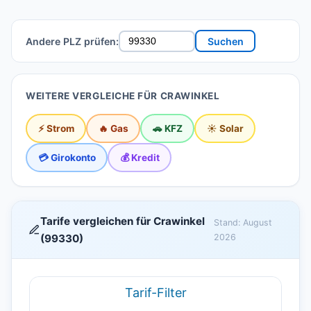
Andere PLZ prüfen:
Suchen
WEITERE VERGLEICHE FÜR CRAWINKEL
⚡ Strom
🔥 Gas
🚗 KFZ
☀️ Solar
💳 Girokonto
💰 Kredit
Tarife vergleichen für Crawinkel
Stand: August
(99330)
2026