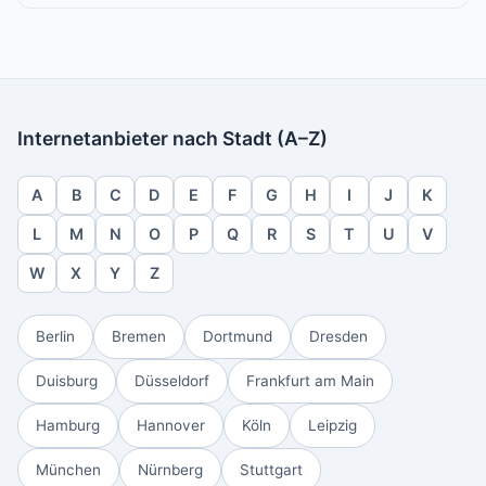
Internetanbieter nach Stadt (A–Z)
A
B
C
D
E
F
G
H
I
J
K
L
M
N
O
P
Q
R
S
T
U
V
W
X
Y
Z
Berlin
Bremen
Dortmund
Dresden
Duisburg
Düsseldorf
Frankfurt am Main
Hamburg
Hannover
Köln
Leipzig
München
Nürnberg
Stuttgart