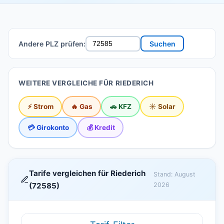
Andere PLZ prüfen:
Suchen
WEITERE VERGLEICHE FÜR RIEDERICH
⚡ Strom
🔥 Gas
🚗 KFZ
☀️ Solar
💳 Girokonto
💰 Kredit
Tarife vergleichen für Riederich
Stand: August
(72585)
2026