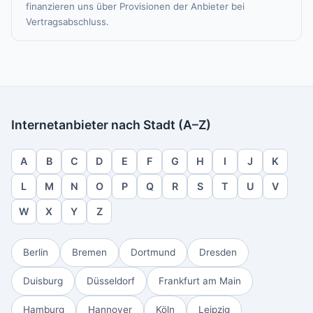
finanzieren uns über Provisionen der Anbieter bei
Vertragsabschluss.
Internetanbieter nach Stadt (A–Z)
A
B
C
D
E
F
G
H
I
J
K
L
M
N
O
P
Q
R
S
T
U
V
W
X
Y
Z
Berlin
Bremen
Dortmund
Dresden
Duisburg
Düsseldorf
Frankfurt am Main
Hamburg
Hannover
Köln
Leipzig