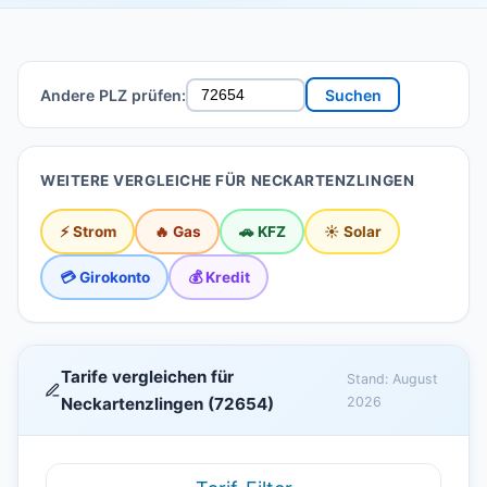
Andere PLZ prüfen:
Suchen
WEITERE VERGLEICHE FÜR NECKARTENZLINGEN
⚡ Strom
🔥 Gas
🚗 KFZ
☀️ Solar
💳 Girokonto
💰 Kredit
Tarife vergleichen für
Stand: August
Neckartenzlingen (72654)
2026