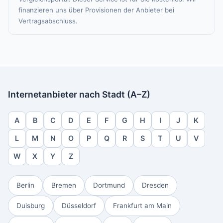
finanzieren uns über Provisionen der Anbieter bei
Vertragsabschluss.
Internetanbieter nach Stadt (A–Z)
A
B
C
D
E
F
G
H
I
J
K
L
M
N
O
P
Q
R
S
T
U
V
W
X
Y
Z
Berlin
Bremen
Dortmund
Dresden
Duisburg
Düsseldorf
Frankfurt am Main