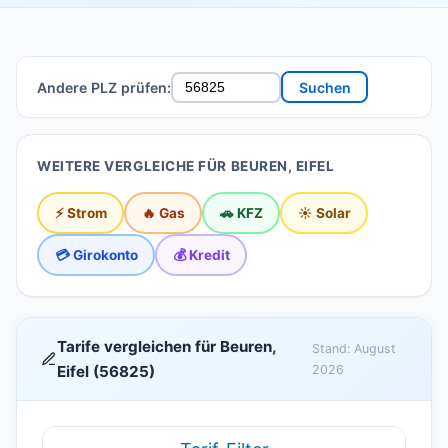
Andere PLZ prüfen:
Suchen
WEITERE VERGLEICHE FÜR BEUREN, EIFEL
⚡ Strom
🔥 Gas
🚗 KFZ
☀️ Solar
💳 Girokonto
💰 Kredit
Tarife vergleichen für Beuren,
Stand: August
Eifel (56825)
2026