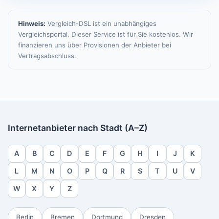
Hinweis:
Vergleich-DSL ist ein unabhängiges
Vergleichsportal. Dieser Service ist für Sie kostenlos. Wir
finanzieren uns über Provisionen der Anbieter bei
Vertragsabschluss.
Internetanbieter nach Stadt (A–Z)
A
B
C
D
E
F
G
H
I
J
K
L
M
N
O
P
Q
R
S
T
U
V
W
X
Y
Z
Berlin
Bremen
Dortmund
Dresden