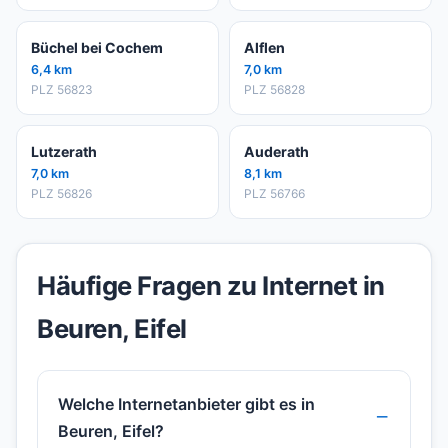
Büchel bei Cochem
Alflen
6,4 km
7,0 km
PLZ 56823
PLZ 56828
Lutzerath
Auderath
7,0 km
8,1 km
PLZ 56826
PLZ 56766
Häufige Fragen zu Internet in
Beuren, Eifel
Welche Internetanbieter gibt es in
Beuren, Eifel?