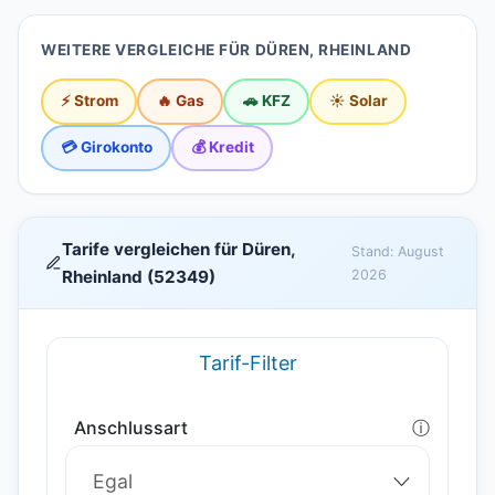
WEITERE VERGLEICHE FÜR DÜREN, RHEINLAND
⚡ Strom
🔥 Gas
🚗 KFZ
☀️ Solar
💳 Girokonto
💰 Kredit
Tarife vergleichen für Düren,
Stand: August
Rheinland (52349)
2026