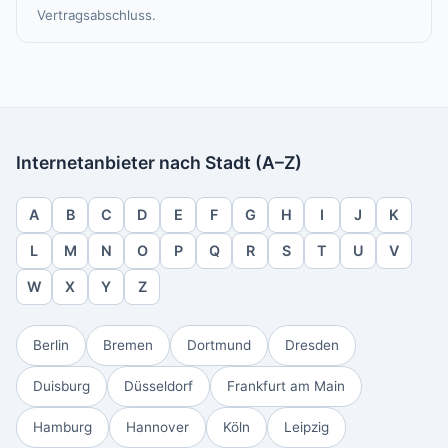
Vertragsabschluss.
Internetanbieter nach Stadt (A–Z)
A
B
C
D
E
F
G
H
I
J
K
L
M
N
O
P
Q
R
S
T
U
V
W
X
Y
Z
Berlin
Bremen
Dortmund
Dresden
Duisburg
Düsseldorf
Frankfurt am Main
Hamburg
Hannover
Köln
Leipzig