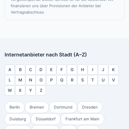
finanzieren uns über Provisionen der Anbieter bei
Vertragsabschluss.
Internetanbieter nach Stadt (A–Z)
A
B
C
D
E
F
G
H
I
J
K
L
M
N
O
P
Q
R
S
T
U
V
W
X
Y
Z
Berlin
Bremen
Dortmund
Dresden
Duisburg
Düsseldorf
Frankfurt am Main