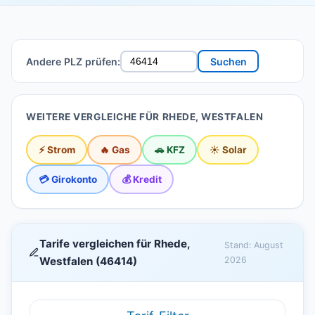
Andere PLZ prüfen:
Suchen
WEITERE VERGLEICHE FÜR RHEDE, WESTFALEN
⚡ Strom
🔥 Gas
🚗 KFZ
☀️ Solar
💳 Girokonto
💰 Kredit
Tarife vergleichen für Rhede,
Stand: August
Westfalen (46414)
2026