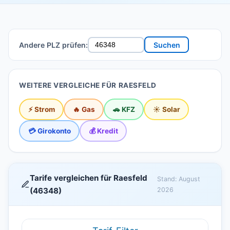
Andere PLZ prüfen:
Suchen
WEITERE VERGLEICHE FÜR RAESFELD
⚡ Strom
🔥 Gas
🚗 KFZ
☀️ Solar
💳 Girokonto
💰 Kredit
Tarife vergleichen für Raesfeld
Stand: August
(46348)
2026