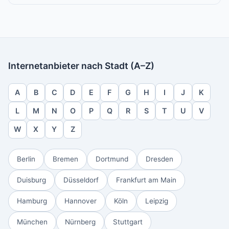
Internetanbieter nach Stadt (A–Z)
A
B
C
D
E
F
G
H
I
J
K
L
M
N
O
P
Q
R
S
T
U
V
W
X
Y
Z
Berlin
Bremen
Dortmund
Dresden
Duisburg
Düsseldorf
Frankfurt am Main
Hamburg
Hannover
Köln
Leipzig
München
Nürnberg
Stuttgart