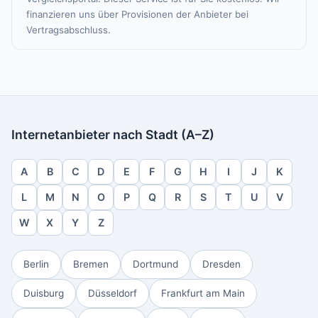
finanzieren uns über Provisionen der Anbieter bei
Vertragsabschluss.
Internetanbieter nach Stadt (A–Z)
A
B
C
D
E
F
G
H
I
J
K
L
M
N
O
P
Q
R
S
T
U
V
W
X
Y
Z
Berlin
Bremen
Dortmund
Dresden
Duisburg
Düsseldorf
Frankfurt am Main