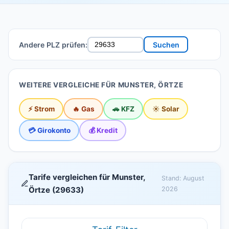
Andere PLZ prüfen:
Suchen
WEITERE VERGLEICHE FÜR MUNSTER, ÖRTZE
⚡ Strom
🔥 Gas
🚗 KFZ
☀️ Solar
💳 Girokonto
💰 Kredit
Tarife vergleichen für Munster,
Stand: August
Örtze (29633)
2026