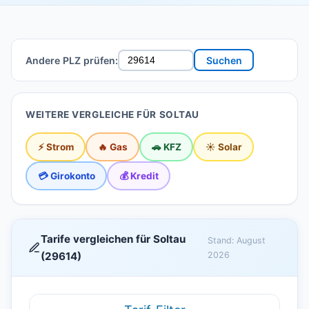
Andere PLZ prüfen:
Suchen
WEITERE VERGLEICHE FÜR SOLTAU
⚡ Strom
🔥 Gas
🚗 KFZ
☀️ Solar
💳 Girokonto
💰 Kredit
Tarife vergleichen für Soltau
Stand: August
(29614)
2026