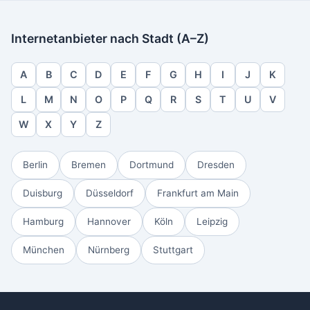
Internetanbieter nach Stadt (A–Z)
A
B
C
D
E
F
G
H
I
J
K
L
M
N
O
P
Q
R
S
T
U
V
W
X
Y
Z
Berlin
Bremen
Dortmund
Dresden
Duisburg
Düsseldorf
Frankfurt am Main
Hamburg
Hannover
Köln
Leipzig
München
Nürnberg
Stuttgart