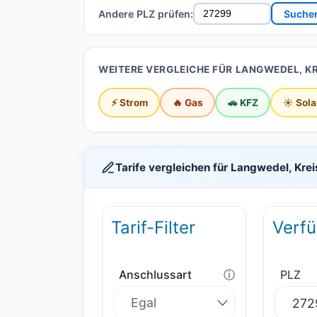
Andere PLZ prüfen:
Suche
WEITERE VERGLEICHE FÜR LANGWEDEL, K
⚡ Strom
🔥 Gas
🚗 KFZ
☀️ Sola
Tarife vergleichen für Langwedel, Kre