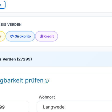
n
REIS VERDEN
r
💳 Girokonto
💰 Kredit
is Verden (27299)