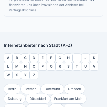
finanzieren uns über Provisionen der Anbieter bei
Vertragsabschluss.
Internetanbieter nach Stadt (A–Z)
A
B
C
D
E
F
G
H
I
J
K
L
M
N
O
P
Q
R
S
T
U
V
W
X
Y
Z
Berlin
Bremen
Dortmund
Dresden
Duisburg
Düsseldorf
Frankfurt am Main