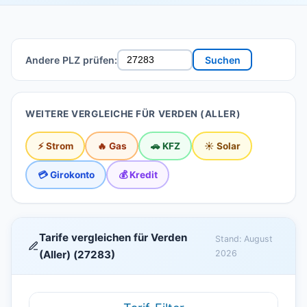
Andere PLZ prüfen:
Suchen
WEITERE VERGLEICHE FÜR VERDEN (ALLER)
⚡ Strom
🔥 Gas
🚗 KFZ
☀️ Solar
💳 Girokonto
💰 Kredit
Tarife vergleichen für Verden
Stand: August
(Aller) (27283)
2026