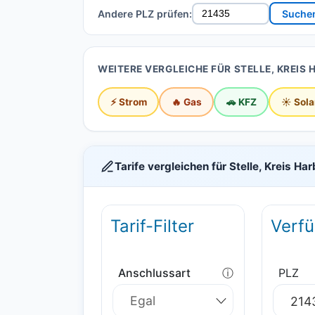
Andere PLZ prüfen:
Suche
WEITERE VERGLEICHE FÜR STELLE, KREIS
⚡ Strom
🔥 Gas
🚗 KFZ
☀️ Sola
Tarife vergleichen für Stelle, Kreis Ha