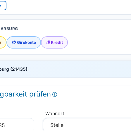
n
 HARBURG
r
💳 Girokonto
💰 Kredit
rburg (21435)