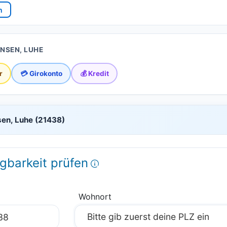
n
INSEN, LUHE
r
💳 Girokonto
💰 Kredit
nsen, Luhe (21438)