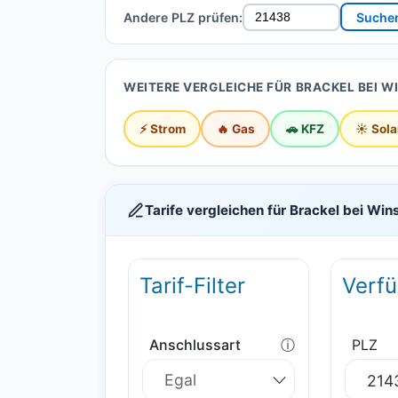
Andere PLZ prüfen:
Suche
WEITERE VERGLEICHE FÜR BRACKEL BEI W
⚡ Strom
🔥 Gas
🚗 KFZ
☀️ Sola
Tarife vergleichen für Brackel bei Wi