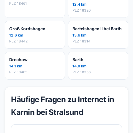
PLZ 18461
12,4 km
PLZ 18320
Groß Kordshagen
Bartelshagen II bei Barth
12,6 km
13,6 km
PLZ 18442
PLZ 18314
Drechow
Barth
14,1 km
14,8 km
PLZ 18465
PLZ 18356
Häufige Fragen zu Internet in
Karnin bei Stralsund