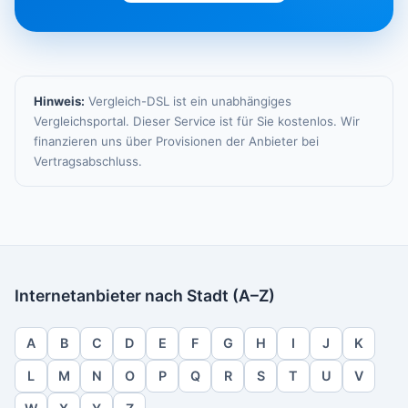
Hinweis:
Vergleich-DSL ist ein unabhängiges
Vergleichsportal. Dieser Service ist für Sie kostenlos. Wir
finanzieren uns über Provisionen der Anbieter bei
Vertragsabschluss.
Internetanbieter nach Stadt (A–Z)
A
B
C
D
E
F
G
H
I
J
K
L
M
N
O
P
Q
R
S
T
U
V