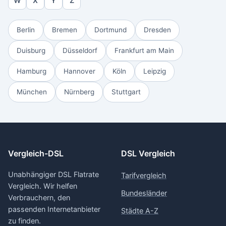
W
X
Y
Z
Berlin
Bremen
Dortmund
Dresden
Duisburg
Düsseldorf
Frankfurt am Main
Hamburg
Hannover
Köln
Leipzig
München
Nürnberg
Stuttgart
Vergleich-DSL
DSL Vergleich
Unabhängiger DSL Flatrate
Tarifvergleich
Vergleich. Wir helfen
Bundesländer
Verbrauchern, den
passenden Internetanbieter
Städte A-Z
zu finden.