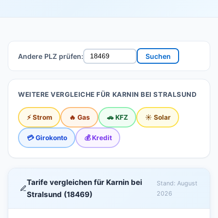
Andere PLZ prüfen:
Suchen
WEITERE VERGLEICHE FÜR KARNIN BEI STRALSUND
⚡ Strom
🔥 Gas
🚗 KFZ
☀️ Solar
💳 Girokonto
💰 Kredit
Tarife vergleichen für Karnin bei
Stand: August
Stralsund (18469)
2026