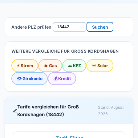
Andere PLZ prüfen:
Suchen
WEITERE VERGLEICHE FÜR GROSS KORDSHAGEN
⚡ Strom
🔥 Gas
🚗 KFZ
☀️ Solar
💳 Girokonto
💰 Kredit
Tarife vergleichen für Groß
Stand: August
Kordshagen (18442)
2026