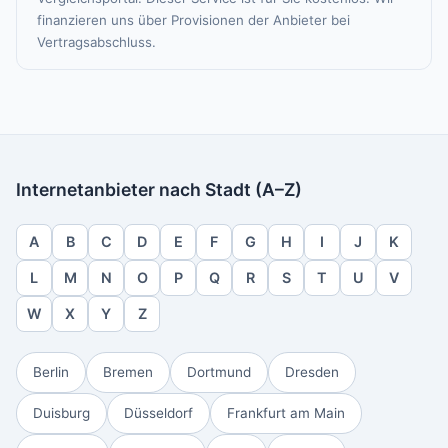
finanzieren uns über Provisionen der Anbieter bei
Vertragsabschluss.
Internetanbieter nach Stadt (A–Z)
A
B
C
D
E
F
G
H
I
J
K
L
M
N
O
P
Q
R
S
T
U
V
W
X
Y
Z
Berlin
Bremen
Dortmund
Dresden
Duisburg
Düsseldorf
Frankfurt am Main