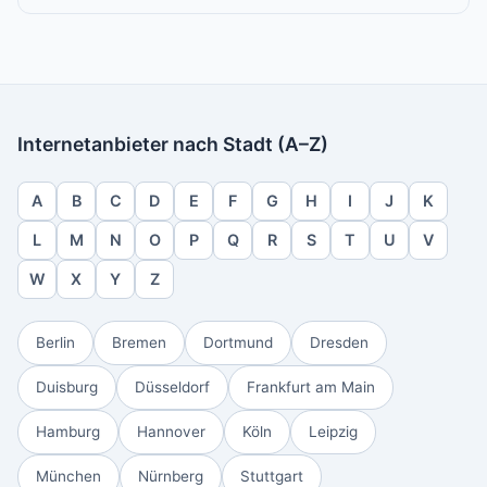
Internetanbieter nach Stadt (A–Z)
A
B
C
D
E
F
G
H
I
J
K
L
M
N
O
P
Q
R
S
T
U
V
W
X
Y
Z
Berlin
Bremen
Dortmund
Dresden
Duisburg
Düsseldorf
Frankfurt am Main
Hamburg
Hannover
Köln
Leipzig
München
Nürnberg
Stuttgart