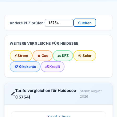
Andere PLZ prüfen:
Suchen
WEITERE VERGLEICHE FÜR HEIDESEE
⚡ Strom
🔥 Gas
🚗 KFZ
☀️ Solar
💳 Girokonto
💰 Kredit
Tarife vergleichen für Heidesee
Stand: August
(15754)
2026