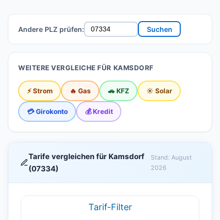
Andere PLZ prüfen:
Suchen
WEITERE VERGLEICHE FÜR KAMSDORF
⚡ Strom
🔥 Gas
🚗 KFZ
☀️ Solar
💳 Girokonto
💰 Kredit
Tarife vergleichen für Kamsdorf
Stand: August
(07334)
2026