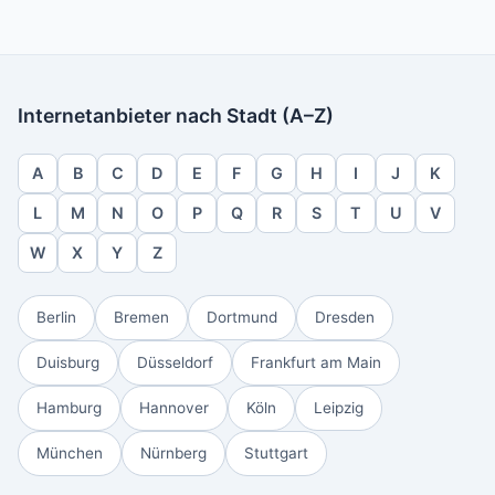
Internetanbieter nach Stadt (A–Z)
A
B
C
D
E
F
G
H
I
J
K
L
M
N
O
P
Q
R
S
T
U
V
W
X
Y
Z
Berlin
Bremen
Dortmund
Dresden
Duisburg
Düsseldorf
Frankfurt am Main
Hamburg
Hannover
Köln
Leipzig
München
Nürnberg
Stuttgart