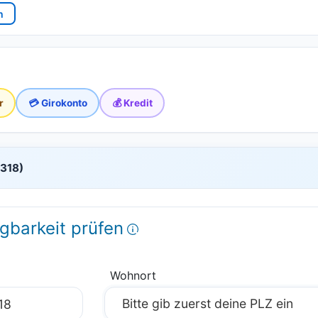
n
r
💳 Girokonto
💰 Kredit
7318)