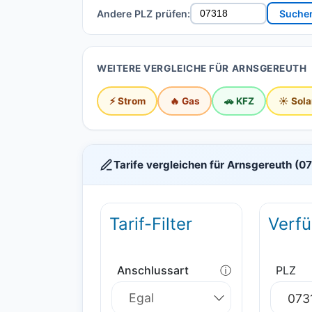
Andere PLZ prüfen:
Suche
WEITERE VERGLEICHE FÜR ARNSGEREUTH
⚡ Strom
🔥 Gas
🚗 KFZ
☀️ Sola
Tarife vergleichen für Arnsgereuth (0