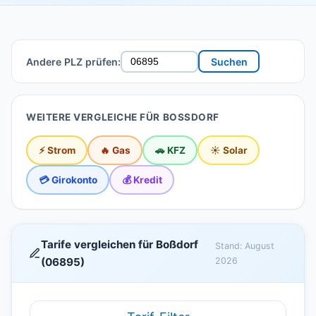
Andere PLZ prüfen:
Suchen
WEITERE VERGLEICHE FÜR BOSSDORF
⚡ Strom
🔥 Gas
🚗 KFZ
☀️ Solar
💳 Girokonto
💰 Kredit
Tarife vergleichen für Boßdorf
Stand: August
(06895)
2026