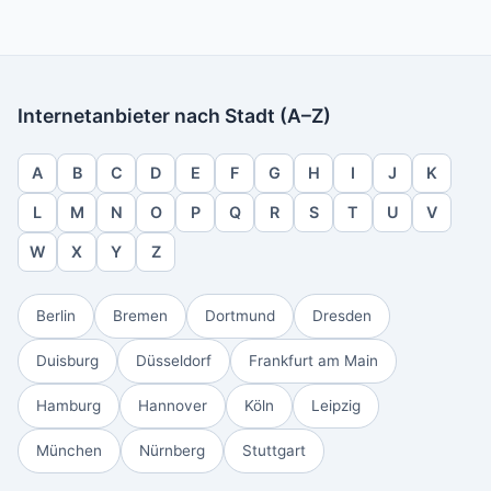
Internetanbieter nach Stadt (A–Z)
A
B
C
D
E
F
G
H
I
J
K
L
M
N
O
P
Q
R
S
T
U
V
W
X
Y
Z
Berlin
Bremen
Dortmund
Dresden
Duisburg
Düsseldorf
Frankfurt am Main
Hamburg
Hannover
Köln
Leipzig
München
Nürnberg
Stuttgart