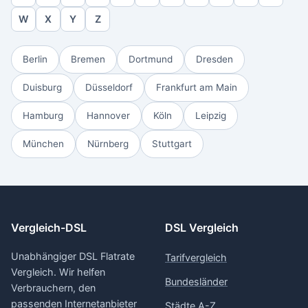
W
X
Y
Z
Berlin
Bremen
Dortmund
Dresden
Duisburg
Düsseldorf
Frankfurt am Main
Hamburg
Hannover
Köln
Leipzig
München
Nürnberg
Stuttgart
Vergleich-DSL
DSL Vergleich
Unabhängiger DSL Flatrate
Tarifvergleich
Vergleich. Wir helfen
Bundesländer
Verbrauchern, den
passenden Internetanbieter
Städte A-Z