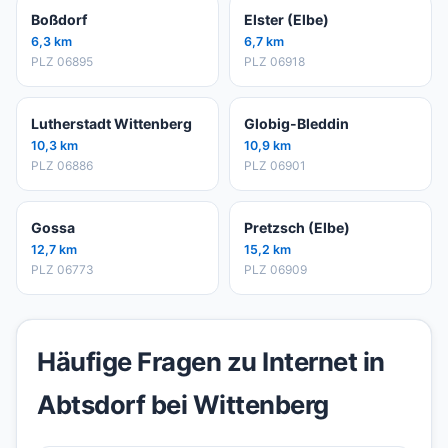
Boßdorf
Elster (Elbe)
6,3 km
6,7 km
PLZ 06895
PLZ 06918
Lutherstadt Wittenberg
Globig-Bleddin
10,3 km
10,9 km
PLZ 06886
PLZ 06901
Gossa
Pretzsch (Elbe)
12,7 km
15,2 km
PLZ 06773
PLZ 06909
Häufige Fragen zu Internet in
Abtsdorf bei Wittenberg