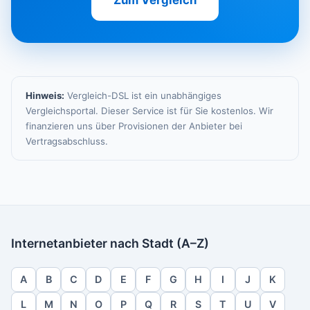
Zum Vergleich
Hinweis:
Vergleich-DSL ist ein unabhängiges
Vergleichsportal. Dieser Service ist für Sie kostenlos. Wir
finanzieren uns über Provisionen der Anbieter bei
Vertragsabschluss.
Internetanbieter nach Stadt (A–Z)
A
B
C
D
E
F
G
H
I
J
K
L
M
N
O
P
Q
R
S
T
U
V