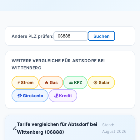
Andere PLZ prüfen:
Suchen
WEITERE VERGLEICHE FÜR ABTSDORF BEI
WITTENBERG
⚡ Strom
🔥 Gas
🚗 KFZ
☀️ Solar
💳 Girokonto
💰 Kredit
Tarife vergleichen für Abtsdorf bei
Stand:
Wittenberg (06888)
August 2026