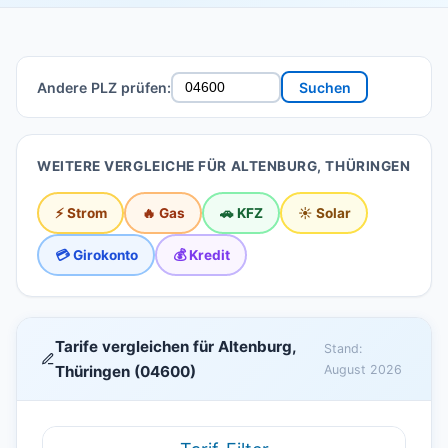
Andere PLZ prüfen:
Suchen
WEITERE VERGLEICHE FÜR ALTENBURG, THÜRINGEN
⚡ Strom
🔥 Gas
🚗 KFZ
☀️ Solar
💳 Girokonto
💰 Kredit
Tarife vergleichen für Altenburg,
Stand:
Thüringen (04600)
August 2026