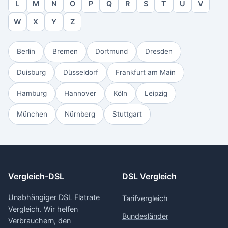
L
M
N
O
P
Q
R
S
T
U
V
W
X
Y
Z
Berlin
Bremen
Dortmund
Dresden
Duisburg
Düsseldorf
Frankfurt am Main
Hamburg
Hannover
Köln
Leipzig
München
Nürnberg
Stuttgart
Vergleich-DSL
DSL Vergleich
Unabhängiger DSL Flatrate
Tarifvergleich
Vergleich. Wir helfen
Bundesländer
Verbrauchern, den