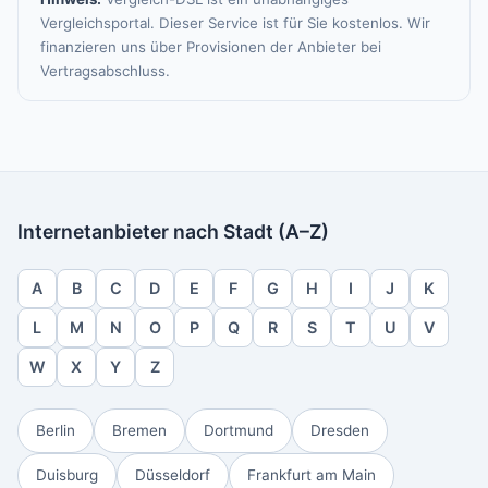
Vergleichsportal. Dieser Service ist für Sie kostenlos. Wir
finanzieren uns über Provisionen der Anbieter bei
Vertragsabschluss.
Internetanbieter nach Stadt (A–Z)
A
B
C
D
E
F
G
H
I
J
K
L
M
N
O
P
Q
R
S
T
U
V
W
X
Y
Z
Berlin
Bremen
Dortmund
Dresden
Duisburg
Düsseldorf
Frankfurt am Main