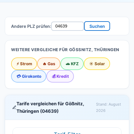
Andere PLZ prüfen:
Suchen
WEITERE VERGLEICHE FÜR GÖSSNITZ, THÜRINGEN
⚡ Strom
🔥 Gas
🚗 KFZ
☀️ Solar
💳 Girokonto
💰 Kredit
Tarife vergleichen für Gößnitz,
Stand: August
Thüringen (04639)
2026