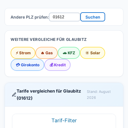
Andere PLZ prüfen:
Suchen
WEITERE VERGLEICHE FÜR GLAUBITZ
⚡ Strom
🔥 Gas
🚗 KFZ
☀️ Solar
💳 Girokonto
💰 Kredit
Tarife vergleichen für Glaubitz
Stand: August
(01612)
2026