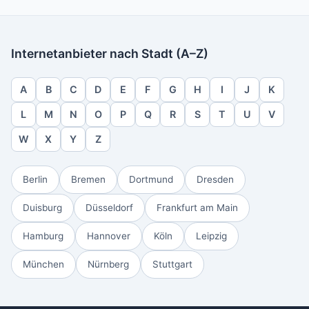
Internetanbieter nach Stadt (A–Z)
A
B
C
D
E
F
G
H
I
J
K
L
M
N
O
P
Q
R
S
T
U
V
W
X
Y
Z
Berlin
Bremen
Dortmund
Dresden
Duisburg
Düsseldorf
Frankfurt am Main
Hamburg
Hannover
Köln
Leipzig
München
Nürnberg
Stuttgart