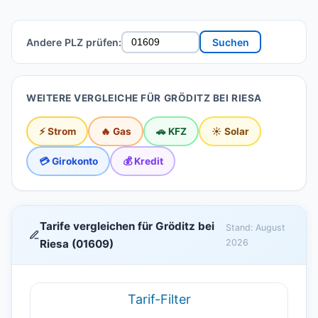
Andere PLZ prüfen:
Suchen
WEITERE VERGLEICHE FÜR GRÖDITZ BEI RIESA
⚡ Strom
🔥 Gas
🚗 KFZ
☀️ Solar
💳 Girokonto
💰 Kredit
Tarife vergleichen für Gröditz bei
Stand: August
Riesa (01609)
2026