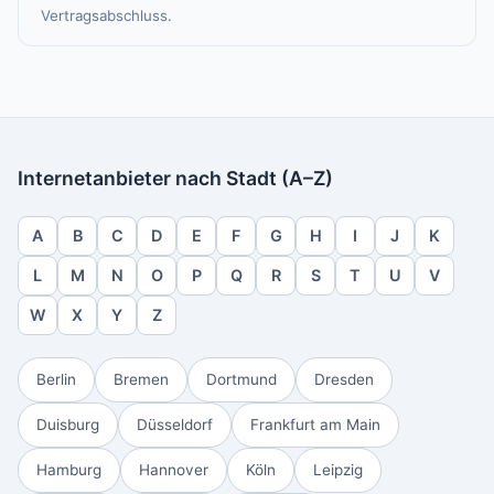
Vertragsabschluss.
Internetanbieter nach Stadt (A–Z)
A
B
C
D
E
F
G
H
I
J
K
L
M
N
O
P
Q
R
S
T
U
V
W
X
Y
Z
Berlin
Bremen
Dortmund
Dresden
Duisburg
Düsseldorf
Frankfurt am Main
Hamburg
Hannover
Köln
Leipzig