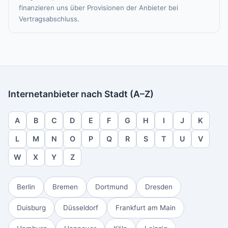
finanzieren uns über Provisionen der Anbieter bei
Vertragsabschluss.
Internetanbieter nach Stadt (A–Z)
A
B
C
D
E
F
G
H
I
J
K
L
M
N
O
P
Q
R
S
T
U
V
W
X
Y
Z
Berlin
Bremen
Dortmund
Dresden
Duisburg
Düsseldorf
Frankfurt am Main