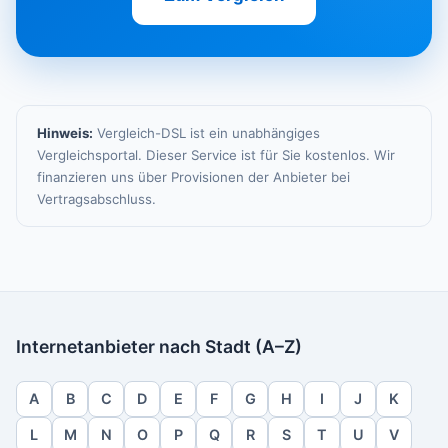
Hinweis:
Vergleich-DSL ist ein unabhängiges
Vergleichsportal. Dieser Service ist für Sie kostenlos. Wir
finanzieren uns über Provisionen der Anbieter bei
Vertragsabschluss.
Internetanbieter nach Stadt (A–Z)
A
B
C
D
E
F
G
H
I
J
K
L
M
N
O
P
Q
R
S
T
U
V