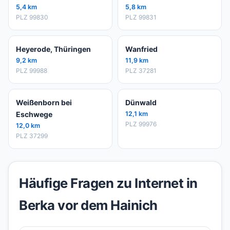
5,4 km
5,8 km
PLZ 99830
PLZ 99831
Heyerode, Thüringen
Wanfried
9,2 km
11,9 km
PLZ 99988
PLZ 37281
Weißenborn bei
Dünwald
Eschwege
12,1 km
PLZ 99976
12,0 km
PLZ 37299
Häufige Fragen zu Internet in
Berka vor dem Hainich