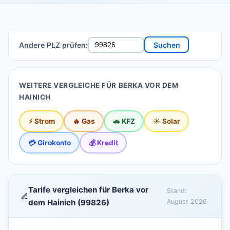
Andere PLZ prüfen:
Suchen
WEITERE VERGLEICHE FÜR BERKA VOR DEM
HAINICH
⚡ Strom
🔥 Gas
🚗 KFZ
☀️ Solar
💳 Girokonto
💰 Kredit
Tarife vergleichen für Berka vor
Stand:
dem Hainich (99826)
August 2026