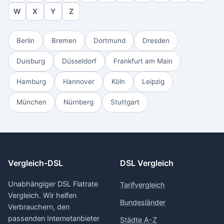
W
X
Y
Z
Berlin
Bremen
Dortmund
Dresden
Duisburg
Düsseldorf
Frankfurt am Main
Hamburg
Hannover
Köln
Leipzig
München
Nürnberg
Stuttgart
Vergleich-DSL
DSL Vergleich
Unabhängiger DSL Flatrate
Tarifvergleich
Vergleich. Wir helfen
Bundesländer
Verbrauchern, den
passenden Internetanbieter
Städte A-Z