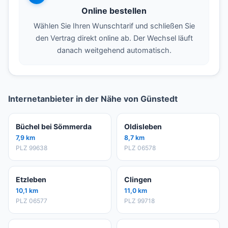
Online bestellen
Wählen Sie Ihren Wunschtarif und schließen Sie
den Vertrag direkt online ab. Der Wechsel läuft
danach weitgehend automatisch.
Internetanbieter in der Nähe von Günstedt
Büchel bei Sömmerda
Oldisleben
7,9 km
8,7 km
PLZ 99638
PLZ 06578
Etzleben
Clingen
10,1 km
11,0 km
PLZ 06577
PLZ 99718