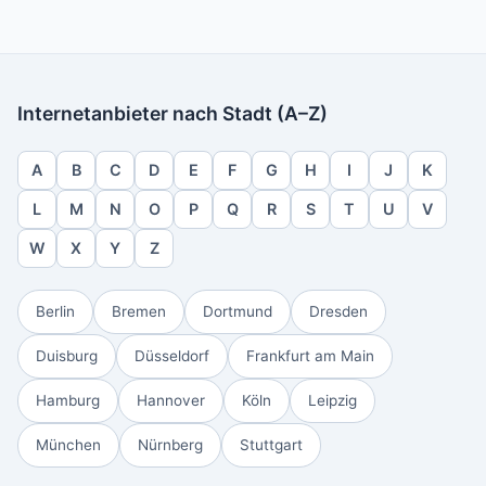
Internetanbieter nach Stadt (A–Z)
A
B
C
D
E
F
G
H
I
J
K
L
M
N
O
P
Q
R
S
T
U
V
W
X
Y
Z
Berlin
Bremen
Dortmund
Dresden
Duisburg
Düsseldorf
Frankfurt am Main
Hamburg
Hannover
Köln
Leipzig
München
Nürnberg
Stuttgart