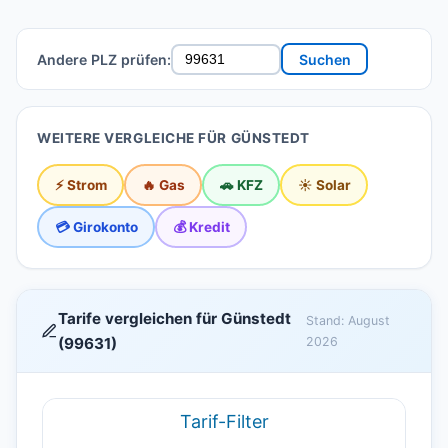
Andere PLZ prüfen:
Suchen
WEITERE VERGLEICHE FÜR GÜNSTEDT
⚡ Strom
🔥 Gas
🚗 KFZ
☀️ Solar
💳 Girokonto
💰 Kredit
Tarife vergleichen für Günstedt
Stand: August
(99631)
2026