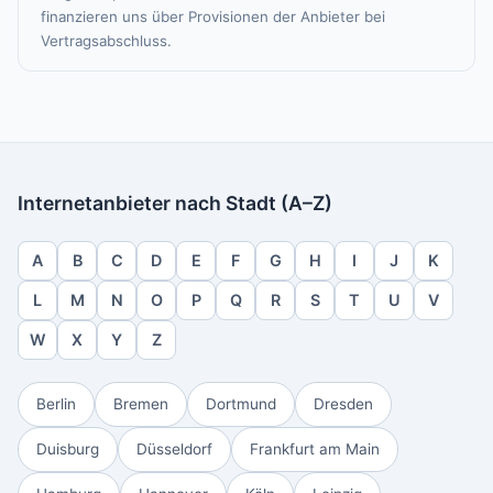
finanzieren uns über Provisionen der Anbieter bei
Vertragsabschluss.
Internetanbieter nach Stadt (A–Z)
A
B
C
D
E
F
G
H
I
J
K
L
M
N
O
P
Q
R
S
T
U
V
W
X
Y
Z
Berlin
Bremen
Dortmund
Dresden
Duisburg
Düsseldorf
Frankfurt am Main