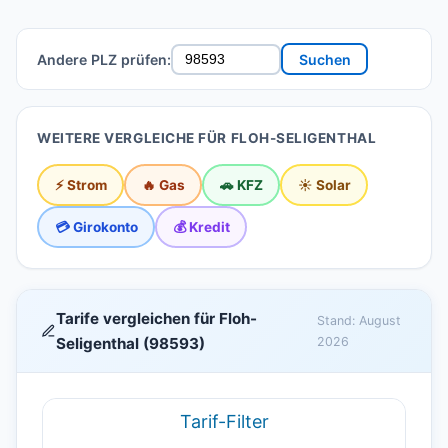
Andere PLZ prüfen:
Suchen
WEITERE VERGLEICHE FÜR FLOH-SELIGENTHAL
⚡ Strom
🔥 Gas
🚗 KFZ
☀️ Solar
💳 Girokonto
💰 Kredit
Tarife vergleichen für Floh-
Stand: August
Seligenthal (98593)
2026