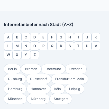
Internetanbieter nach Stadt (A–Z)
A
B
C
D
E
F
G
H
I
J
K
L
M
N
O
P
Q
R
S
T
U
V
W
X
Y
Z
Berlin
Bremen
Dortmund
Dresden
Duisburg
Düsseldorf
Frankfurt am Main
Hamburg
Hannover
Köln
Leipzig
München
Nürnberg
Stuttgart