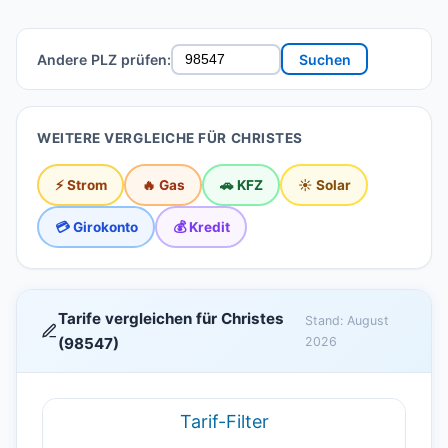
Andere PLZ prüfen:
Suchen
WEITERE VERGLEICHE FÜR CHRISTES
⚡ Strom
🔥 Gas
🚗 KFZ
☀️ Solar
💳 Girokonto
💰 Kredit
Tarife vergleichen für Christes
Stand: August
(98547)
2026