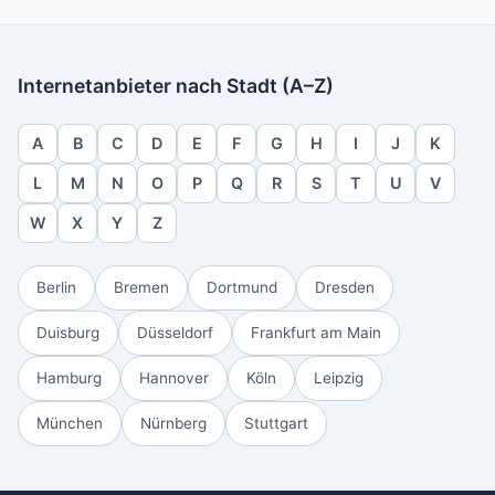
Internetanbieter nach Stadt (A–Z)
A
B
C
D
E
F
G
H
I
J
K
L
M
N
O
P
Q
R
S
T
U
V
W
X
Y
Z
Berlin
Bremen
Dortmund
Dresden
Duisburg
Düsseldorf
Frankfurt am Main
Hamburg
Hannover
Köln
Leipzig
München
Nürnberg
Stuttgart