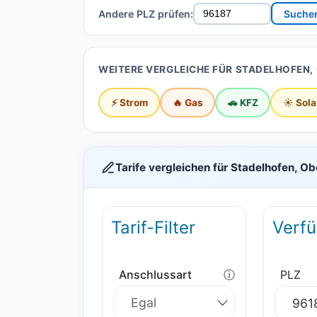
Andere PLZ prüfen:
Suche
WEITERE VERGLEICHE FÜR STADELHOFEN,
⚡ Strom
🔥 Gas
🚗 KFZ
☀️ Sola
Tarife vergleichen für Stadelhofen, O