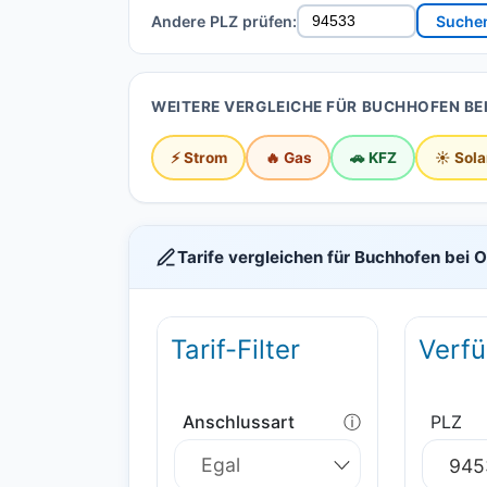
Andere PLZ prüfen:
Suche
WEITERE VERGLEICHE FÜR BUCHHOFEN BE
⚡ Strom
🔥 Gas
🚗 KFZ
☀️ Sola
Tarife vergleichen für Buchhofen bei 