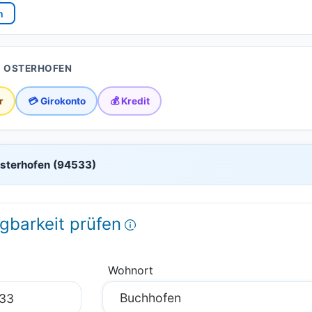
n
I OSTERHOFEN
r
💳 Girokonto
💰 Kredit
Osterhofen (94533)